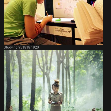
Studying 951818 1920