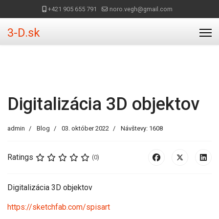
+421 905 655 791
noro.vegh@gmail.com
3-D.sk
Digitalizácia 3D objektov
admin
Blog
03. október 2022
Návštevy: 1608
Ratings
(0)
Digitalizácia 3D objektov
https://sketchfab.com/spisart