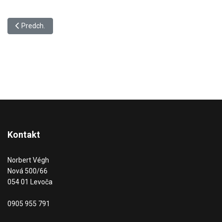
Predchádzajúci článok: Android aplikácie
Predch.
Kontakt
Norbert Végh
Nová 500/66
054 01 Levoča
0905 955 791