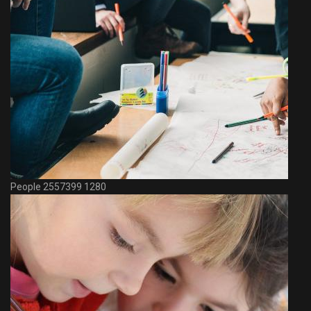
People 2557399 1280