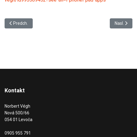
Predchádzajúci článok: PWA aplikácie
Nasledujúci
Predch.
Nasl.
Kontakt
Norbert Végh
Nová 500/66
054 01 Levoča
0905 955 791