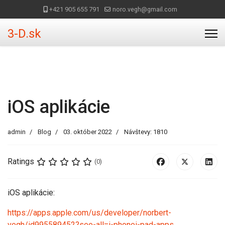
+421 905 655 791
noro.vegh@gmail.com
3-D.sk
iOS aplikácie
admin
Blog
03. október 2022
Návštevy: 1810
Ratings
(0)
iOS aplikácie:
https://apps.apple.com/us/developer/norbert-
vegh/id995589452?see-all=i-phonei-pad-apps