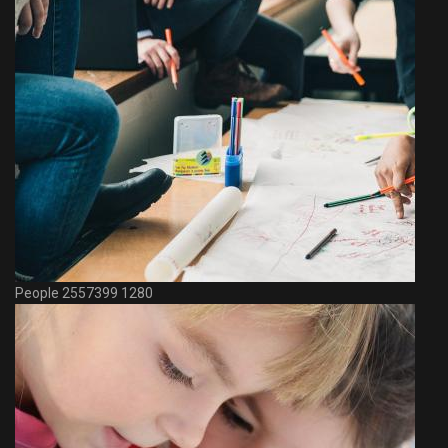
People 2557399 1280