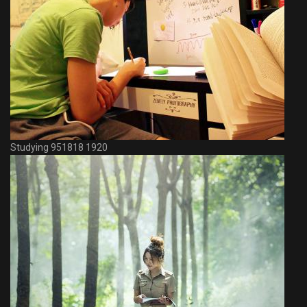
Studying 951818 1920