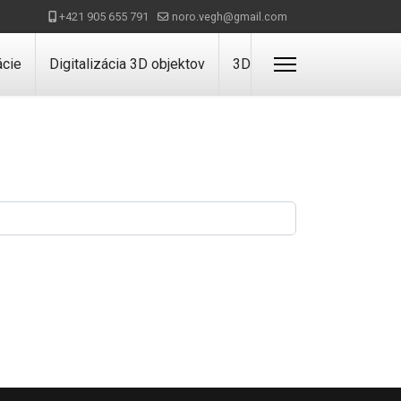
+421 905 655 791
noro.vegh@gmail.com
ácie
Digitalizácia 3D objektov
3D