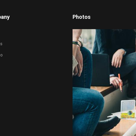
any
Photos
es
io