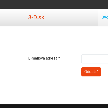
3-D.sk
Úv
E-mailová adresa
*
Odoslať