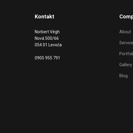
Kontakt
Comp
Norbert Végh
About
Nová 500/66
Servic
054 01 Levoča
Portfol
0905 955 791
Gallery
Blog